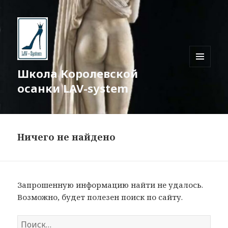
Школа Королевской
МЕНЮ
И
осанки LAV-system
ВИДЖЕТЫ
Ничего не найдено
Запрошенную информацию найти не удалось.
Возможно, будет полезен поиск по сайту.
Н