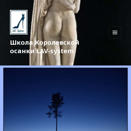
Школа Королевской
МЕНЮ
И
осанки LAV-system
ВИДЖЕТЫ